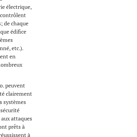
ie électrique,
 contrôlent
s; de chaque
que édifice
stèmes
nné, etc.).
lent en
 nombreux
o. peuvent
été clairement
es systèmes
 sécurité
e aux attaques
ont prêts à
réussissent à