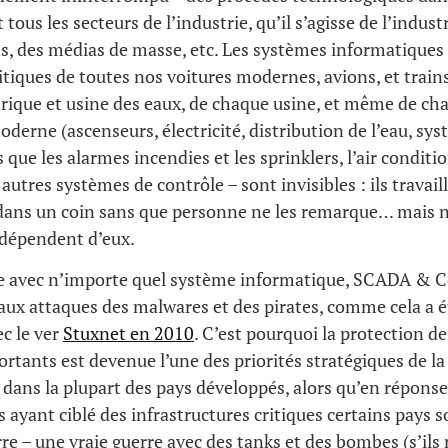
ous les secteurs de l’industrie, qu’il s’agisse de l’industr
s, des médias de masse, etc. Les systèmes informatiques
ritiques de toutes nos voitures modernes, avions, et train
trique et usine des eaux, de chaque usine, et même de cha
derne (ascenseurs, électricité, distribution de l’eau, sy
 que les alarmes incendies et les sprinklers, l’air conditio
autres systèmes de contrôle – sont invisibles : ils travail
 dans un coin sans que personne ne les remarque… mais
 dépendent d’eux.
 avec n’importe quel système informatique, SCADA & C
aux attaques des malwares et des pirates, comme cela a 
c le ver
Stuxnet en 2010
. C’est pourquoi la protection d
ortants est devenue l’une des priorités stratégiques de la
dans la plupart des pays développés, alors qu’en répons
 ayant ciblé des infrastructures critiques certains pays s
rre – une vraie guerre avec des tanks et des bombes (s’ils 