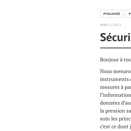
#MALWARE
#
AVRIL 1, 2013
Sécur
Bonjour à tou
Nous mesurons
instruments d
mesures à par
l’information
données d’au
la pression 
soin les prin
c’est ce dont 