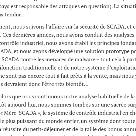
pays est responsable des attaques en question). La situat
us tendue.
nt, nous suivons l’affaire sur la sécurité de SCADA, et 
Ces dernières années, nous avons conduit des analyses 
ontrôle industriel, nous avons établi les principes fon
CADA, et nous avons développé une solution prototype po
 SCADA contre les menaces de malware – tout cela à part
ifonction traditionnelle et de notre système d’exploitati
ne sont pas encore tout à fait prêts à la vente, mais nous 
ls devraient donc l’être très bientôt…
lors que nous continuons notre analyse habituelle de la 
tôt aujourd’hui, nous sommes tombés sur une sacrée surp
« Mère-SCADA », le système de contrôle industriel en che
le plus puissant du monde entier, un système dont toute 
a réussite du petit-déjeuner et de la taille des bonus ann