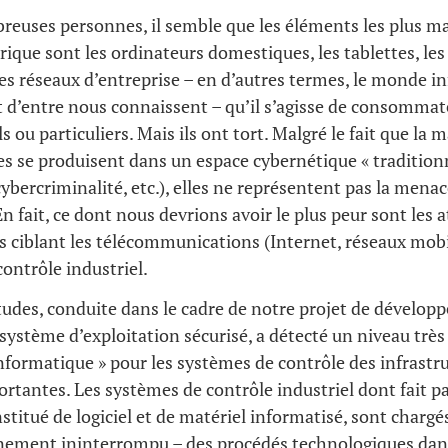
euses personnes, il semble que les éléments les plus ma
ue sont les ordinateurs domestiques, les tablettes, les
les réseaux d’entreprise – en d’autres termes, le monde 
t d’entre nous connaissent – qu’il s’agisse de consommat
 ou particuliers. Mais ils ont tort. Malgré le fait que la m
s se produisent dans un espace cybernétique « traditionn
ybercriminalité, etc.), elles ne représentent pas la menac
n fait, ce dont nous devrions avoir le plus peur sont les 
 ciblant les télécommunications (Internet, réseaux mobil
ontrôle industriel.
udes, conduite dans le cadre de notre projet de dévelop
système d’exploitation sécurisé, a détecté un niveau très 
formatique » pour les systèmes de contrôle des infrastr
ortantes. Les systèmes de contrôle industriel dont fait p
nstitué de logiciel et de matériel informatisé, sont chargé
nnement ininterrompu – des procédés technologiques dan