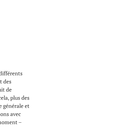
différents
t des
uit de
ela, plus des
 générale et
llons avec
 moment –