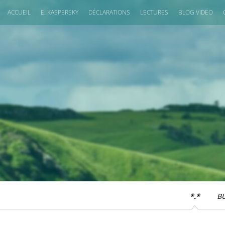
ACCUEIL
E. KASPERSKY
DÉCLARATIONS
LECTURES
BLOG VIDÉO
*.*
B