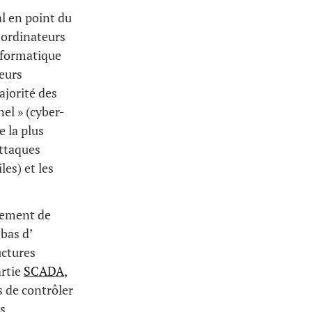
l en point du
 ordinateurs
informatique
eurs
ajorité des
el » (cyber-
e la plus
attaques
es) et les
pement de
bas d’
uctures
artie
SCADA
,
s de contrôler
s