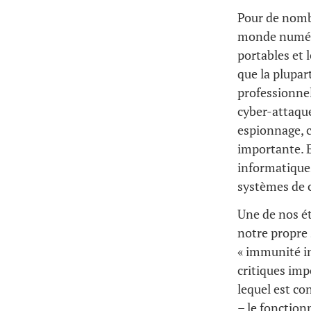
Pour de nombr
monde numériq
portables et 
que la plupar
professionnels
cyber-attaque
espionnage, c
importante. E
informatiques
systèmes de c
Une de nos ét
notre propre 
« immunité in
critiques imp
lequel est co
– le fonctio