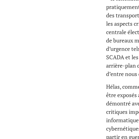
pratiquement t
des transport
les aspects c
centrale élec
de bureaux mo
d’urgence tels
SCADA et les 
arrière-plan
d’entre nous
Hélas, comme
être exposés 
démontré ave
critiques imp
informatique 
cybernétiques
partir en gue