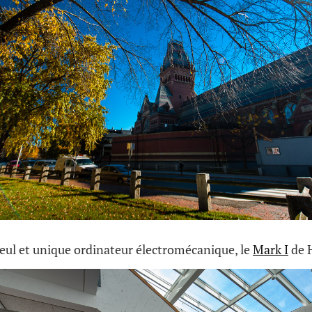
 seul et unique ordinateur électromécanique, le
Mark I
de H