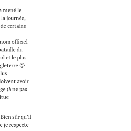
a mené le
 la journée,
 de certains
nom officiel
bataille du
d et le plus
gleterre 🙂
plus
doivent avoir
dge (à ne pas
itue
Bien sûr qu’il
e je respecte