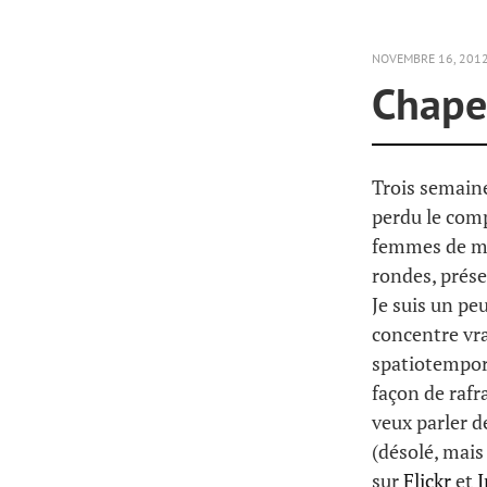
NOVEMBRE 16, 201
Chape
Trois semaines
perdu le comp
femmes de mé
rondes, prése
Je suis un pe
concentre vr
spatiotempore
façon de rafr
veux parler 
(désolé, mais
sur
Flickr
et