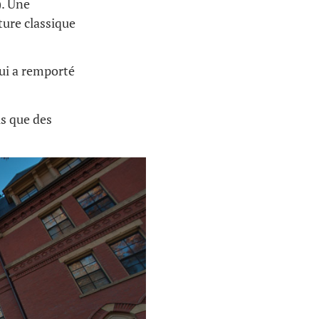
). Une
ture classique
qui a remporté
us que des