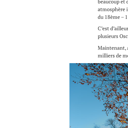
beaucoup et d
atmosphère in
du 18ème – 19
C’est d’ailleu
plusieurs Osc
Maintenant, a
milliers de 