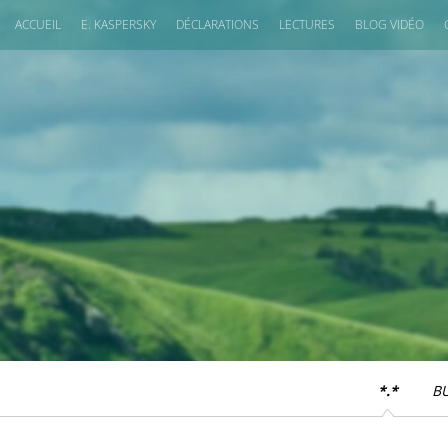
ACCUEIL
E. KASPERSKY
DÉCLARATIONS
LECTURES
BLOG VIDÉO
*.*
B