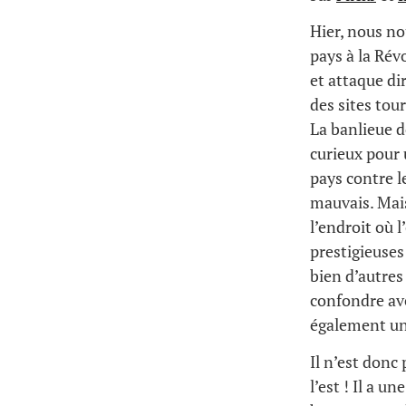
Hier, nous no
pays à la Ré
et attaque di
des sites tou
La banlieue 
curieux pour u
pays contre 
mauvais. Mai
l’endroit où l
prestigieuses
bien d’autres 
confondre ave
également une
Il n’est donc
l’est ! Il a 