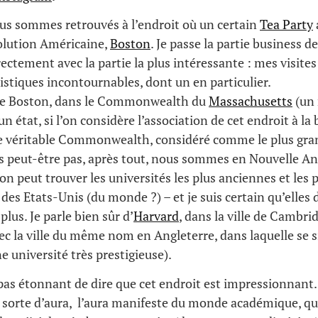
us sommes retrouvés à l’endroit où un certain
Tea Party
volution Américaine,
Boston
. Je passe la partie business de
rectement avec la partie la plus intéressante : mes visites
ristiques incontournables, dont un en particulier.
de Boston, dans le Commonwealth du
Massachusetts
(un 
n état, si l’on considère l’association de cet endroit à la 
le véritable Commonwealth, considéré comme le plus gran
s peut-être pas, après tout, nous sommes en Nouvelle An
’on peut trouver les universités les plus anciennes et les 
 des Etats-Unis (du monde ?) – et je suis certain qu’elles 
plus. Je parle bien sûr d’
Harvard
, dans la ville de Cambri
c la ville du même nom en Angleterre, dans laquelle se s
 université très prestigieuse).
 pas étonnant de dire que cet endroit est impressionnant. 
une sorte d’aura, l’aura manifeste du monde académique, qu