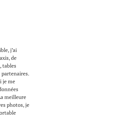
le, j’ai
axis, de
 tables
 partenaires.
i je me
 données
La meilleure
es photos, je
ortable