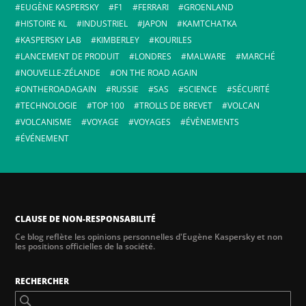
EUGÈNE KASPERSKY
F1
FERRARI
GROENLAND
HISTOIRE KL
INDUSTRIEL
JAPON
KAMTCHATKA
KASPERSKY LAB
KIMBERLEY
KOURILES
LANCEMENT DE PRODUIT
LONDRES
MALWARE
MARCHÉ
NOUVELLE-ZÉLANDE
ON THE ROAD AGAIN
ONTHEROADAGAIN
RUSSIE
SAS
SCIENCE
SÉCURITÉ
TECHNOLOGIE
TOP 100
TROLLS DE BREVET
VOLCAN
VOLCANISME
VOYAGE
VOYAGES
ÉVÈNEMENTS
ÉVÉNEMENT
CLAUSE DE NON-RESPONSABILITÉ
Ce blog reflète les opinions personnelles d'Eugène Kaspersky et non
les positions officielles de la société.
RECHERCHER