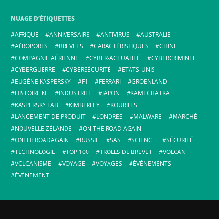
NUAGE D’ÉTIQUETTES
AFRIQUE
ANNIVERSAIRE
ANTIVIRUS
AUSTRALIE
AÉROPORTS
BREVETS
CARACTÉRISTIQUES
CHINE
COMPAGNIE AÉRIENNE
CYBER-ACTUALITÉ
CYBERCRIMINEL
CYBERGUERRE
CYBERSÉCURITÉ
ETATS-UNIS
EUGÈNE KASPERSKY
F1
FERRARI
GROENLAND
HISTOIRE KL
INDUSTRIEL
JAPON
KAMTCHATKA
KASPERSKY LAB
KIMBERLEY
KOURILES
LANCEMENT DE PRODUIT
LONDRES
MALWARE
MARCHÉ
NOUVELLE-ZÉLANDE
ON THE ROAD AGAIN
ONTHEROADAGAIN
RUSSIE
SAS
SCIENCE
SÉCURITÉ
TECHNOLOGIE
TOP 100
TROLLS DE BREVET
VOLCAN
VOLCANISME
VOYAGE
VOYAGES
ÉVÈNEMENTS
ÉVÉNEMENT