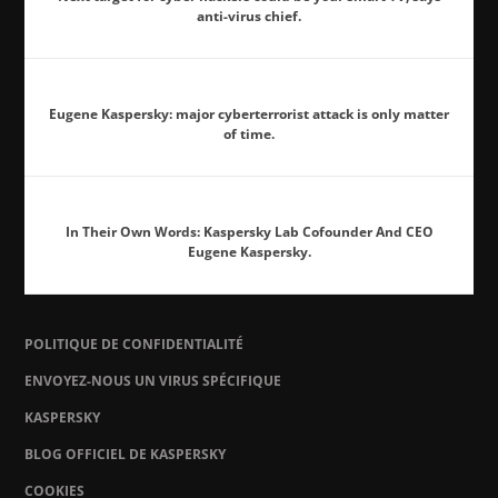
anti-virus chief.
Eugene Kaspersky: major cyberterrorist attack is only matter
of time.
In Their Own Words: Kaspersky Lab Cofounder And CEO
Eugene Kaspersky.
POLITIQUE DE CONFIDENTIALITÉ
ENVOYEZ-NOUS UN VIRUS SPÉCIFIQUE
KASPERSKY
BLOG OFFICIEL DE KASPERSKY
COOKIES