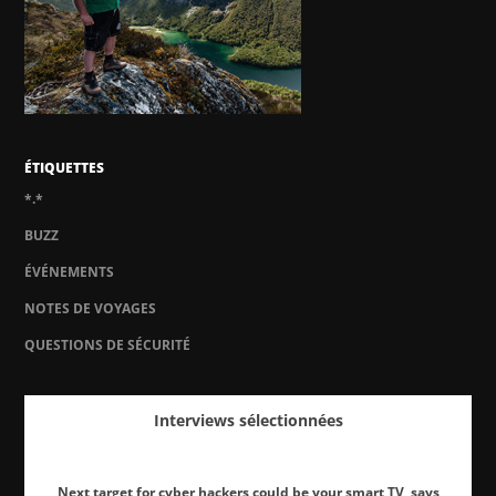
ÉTIQUETTES
*.*
BUZZ
ÉVÉNEMENTS
NOTES DE VOYAGES
QUESTIONS DE SÉCURITÉ
Interviews sélectionnées
Next target for cyber hackers could be your smart TV, says