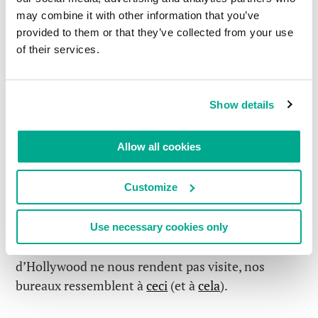
may combine it with other information that you’ve
provided to them or that they’ve collected from your use
of their services.
Comme vous l’aurez deviné, ils ont assuré devant
la caméra ! J’ai vraiment hâte de visionner la scène
pour découvrir qui apparaît dans la prise finale. Si
Show details
vous l’avez déjà vue, laissez-moi des
commentaires ! Je promets une jolie surprise pour
Allow all cookies
le premier qui m’en laissera un ! 🙂
Au fait, nous avons reversé les droits de
Customize
production à une fondation pour la protection des
enfants contre la cybercriminalité.
Use necessary cookies only
D’ordinaire, quand les plus grandes stars
d’Hollywood ne nous rendent pas visite, nos
bureaux ressemblent à
ceci
(et à
cela
).