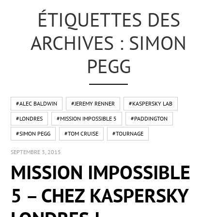
ÉTIQUETTES DES
ARCHIVES : SIMON
PEGG
#ALEC BALDWIN
#JEREMY RENNER
#KASPERSKY LAB
#LONDRES
#MISSION IMPOSSIBLE 5
#PADDINGTON
#SIMON PEGG
#TOM CRUISE
#TOURNAGE
SEPTEMBRE 3, 2015
MISSION IMPOSSIBLE
5 – CHEZ KASPERSKY