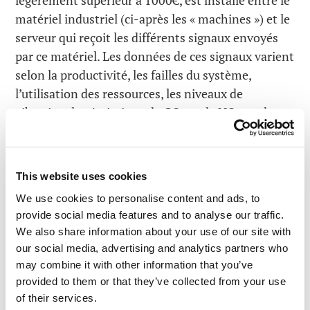
légèrement supérieur à 1000€, est installé entre le
matériel industriel (ci-après les « machines ») et le
serveur qui reçoit les différents signaux envoyés
par ce matériel. Les données de ces signaux varient
selon la productivité, les failles du système,
l’utilisation des ressources, les niveaux de
vibration, les émissions de CO
et de NO
, et de
2
x
bien d’autres aspects, mais tous ces
renseignements sont nécessaires pour avoir une
vue d’ensemble du processus de production et
This website uses cookies
pour pouvoir prendre des décisions commerciales
We use cookies to personalise content and ads, to
raisonnées et fondées.
provide social media features and to analyse our traffic.
We also share information about your use of our site with
Comme vous pouvez le voir, le boîtier est petit
our social media, advertising and analytics partners who
mais très puissant. Une fonctionnalité cruciale est
may combine it with other information that you’ve
qu’il n’accepte que le transfert des données
provided to them or that they’ve collected from your use
« autorisées ». Il ne permet la transmission des
of their services.
données que dans un sens. Ainsi,
KISG 100
peut