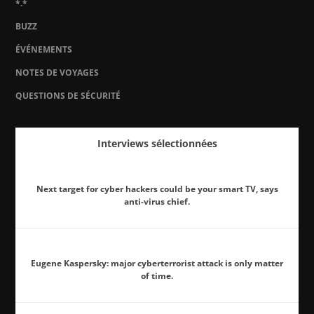
*.*
BUZZ
ÉVÉNEMENTS
NOTES DE VOYAGES
QUESTIONS DE SÉCURITÉ
Interviews sélectionnées
Next target for cyber hackers could be your smart TV, says
anti-virus chief.
Eugene Kaspersky: major cyberterrorist attack is only matter
of time.