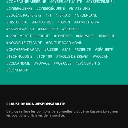
COMPAGNIE AÉRIENNE
CYBER-ACTUALITÉ
CYBERCRIMINEL
CYBERGUERRE
CYBERSÉCURITÉ
ETATS-UNIS
EUGÈNE KASPERSKY
F1
FERRARI
GROENLAND
HISTOIRE KL
INDUSTRIEL
JAPON
KAMTCHATKA
KASPERSKY LAB
KIMBERLEY
KOURILES
LANCEMENT DE PRODUIT
LONDRES
MALWARE
MARCHÉ
NOUVELLE-ZÉLANDE
ON THE ROAD AGAIN
ONTHEROADAGAIN
RUSSIE
SAS
SCIENCE
SÉCURITÉ
TECHNOLOGIE
TOP 100
TROLLS DE BREVET
VOLCAN
VOLCANISME
VOYAGE
VOYAGES
ÉVÈNEMENTS
ÉVÉNEMENT
CLAUSE DE NON-RESPONSABILITÉ
Ce blog reflète les opinions personnelles d'Eugène Kaspersky et non
les positions officielles de la société.