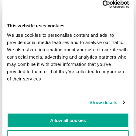
» Nous vous avons attrapez ! Vous enquêtez
This website uses cookies
uniquement sur des opérations américaines et par
We use cookies to personalise content and ads, to
sur les russes ! »
provide social media features and to analyse our traffic.
Eh bien, celle-ci est très simple. FireEye a réalisé
We also share information about your use of our site with
une excellente étude donc publier notre étude
our social media, advertising and analytics partners who
may combine it with other information that you’ve
après celle-ci n’aurait aucun sens. Nous avons lu
provided to them or that they’ve collected from your use
attentivement le rapport de FireEye, prévenu nos
of their services.
utilisateurs et… continué d’étudier l’opération
Sofacy. ET D’AILLEURS, nos experts travaillent
toujours dessus car elle est liée à l’opération
Show details
MiniDuke. Mais s’il vous plait ne demandez pas
pour quoi FireEye n’a pas annoncé MiniDuke !
Allow all cookies
Vous connaissez la réponse (un indice : qui a été le
premier à la découvrir ?).