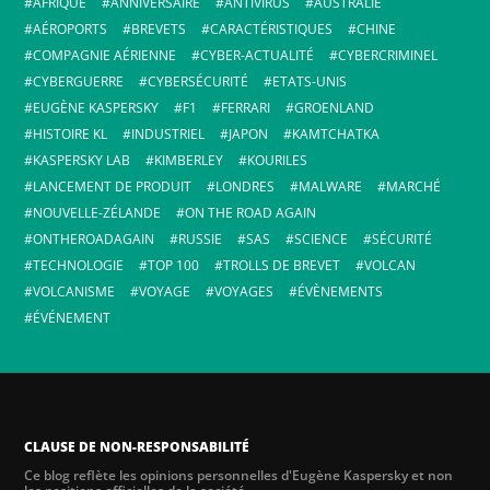
AFRIQUE
ANNIVERSAIRE
ANTIVIRUS
AUSTRALIE
AÉROPORTS
BREVETS
CARACTÉRISTIQUES
CHINE
COMPAGNIE AÉRIENNE
CYBER-ACTUALITÉ
CYBERCRIMINEL
CYBERGUERRE
CYBERSÉCURITÉ
ETATS-UNIS
EUGÈNE KASPERSKY
F1
FERRARI
GROENLAND
HISTOIRE KL
INDUSTRIEL
JAPON
KAMTCHATKA
KASPERSKY LAB
KIMBERLEY
KOURILES
LANCEMENT DE PRODUIT
LONDRES
MALWARE
MARCHÉ
NOUVELLE-ZÉLANDE
ON THE ROAD AGAIN
ONTHEROADAGAIN
RUSSIE
SAS
SCIENCE
SÉCURITÉ
TECHNOLOGIE
TOP 100
TROLLS DE BREVET
VOLCAN
VOLCANISME
VOYAGE
VOYAGES
ÉVÈNEMENTS
ÉVÉNEMENT
CLAUSE DE NON-RESPONSABILITÉ
Ce blog reflète les opinions personnelles d'Eugène Kaspersky et non