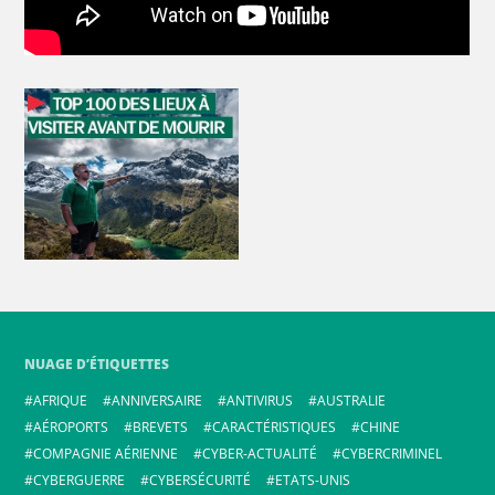
NUAGE D’ÉTIQUETTES
AFRIQUE
ANNIVERSAIRE
ANTIVIRUS
AUSTRALIE
AÉROPORTS
BREVETS
CARACTÉRISTIQUES
CHINE
COMPAGNIE AÉRIENNE
CYBER-ACTUALITÉ
CYBERCRIMINEL
CYBERGUERRE
CYBERSÉCURITÉ
ETATS-UNIS