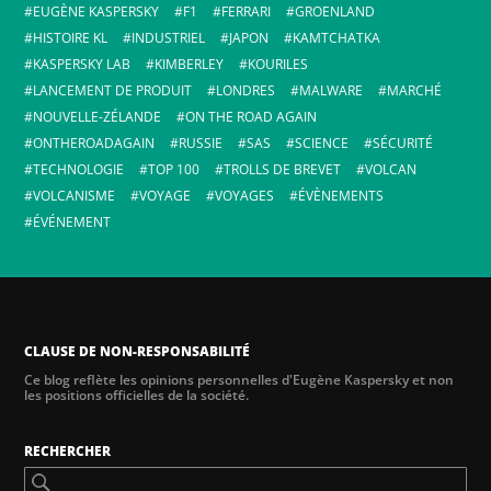
EUGÈNE KASPERSKY
F1
FERRARI
GROENLAND
HISTOIRE KL
INDUSTRIEL
JAPON
KAMTCHATKA
KASPERSKY LAB
KIMBERLEY
KOURILES
LANCEMENT DE PRODUIT
LONDRES
MALWARE
MARCHÉ
NOUVELLE-ZÉLANDE
ON THE ROAD AGAIN
ONTHEROADAGAIN
RUSSIE
SAS
SCIENCE
SÉCURITÉ
TECHNOLOGIE
TOP 100
TROLLS DE BREVET
VOLCAN
VOLCANISME
VOYAGE
VOYAGES
ÉVÈNEMENTS
ÉVÉNEMENT
CLAUSE DE NON-RESPONSABILITÉ
Ce blog reflète les opinions personnelles d'Eugène Kaspersky et non
les positions officielles de la société.
RECHERCHER