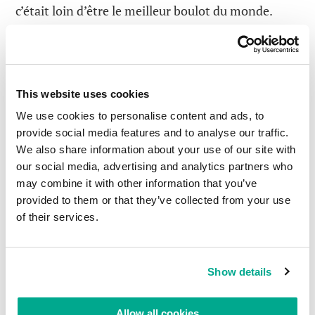
c’était loin d’être le meilleur boulot du monde.
Quoi qu’il en soit, c’était il y a longtemps. Toute
cette main d’œuvre épuisée a été remplacée par
des machines. De nos jours, il n’est plus nécessaire
This website uses cookies
de se creuser les méninges, stresser ou transpirer :
une grande partie du travail est prise en charge par
We use cookies to personalise content and ads, to
des machines. Ces robots sont programmés pour
provide social media features and to analyse our traffic.
We also share information about your use of our site with
déterminer quel est le meilleur moment pour
our social media, advertising and analytics partners who
vendre ou acheter. En d’autres termes, le métier de
may combine it with other information that you’ve
courtier se résume aujourd’hui à la
provided to them or that they’ve collected from your use
programmation de robots. Et dans ce cas, leur
of their services.
temps de réaction (à la micro seconde prêt) est
essentiel pour tirer un maximum de profit des
oscillations du marché. La vitesse dépend donc de
Show details
la qualité de la connexion internet des systèmes
électroniques d’information boursière. C’est-à-
Allow all cookies