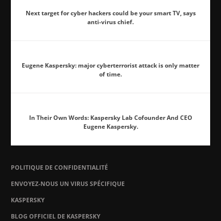
Next target for cyber hackers could be your smart TV, says
anti-virus chief.
Eugene Kaspersky: major cyberterrorist attack is only matter
of time.
In Their Own Words: Kaspersky Lab Cofounder And CEO
Eugene Kaspersky.
POLITIQUE DE CONFIDENTIALITÉ
ENVOYEZ-NOUS UN VIRUS SPÉCIFIQUE
KASPERSKY
BLOG OFFICIEL DE KASPERSKY