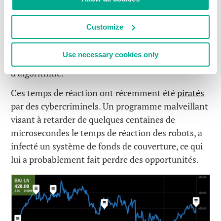
dire que plus le robot se trouve proche du centre
boursier, plus il aura de chance de faire du
Customize
bénéfice. Et inversement, les robots situés en
périphérie seront toujours en retard, tout comme
Use necessary cookies only
ceux qui ne disposent pas du tout nouveau logiciel
d’algorithme.
Ces temps de réaction ont récemment été
piratés
par des cybercriminels. Un programme malveillant
visant à retarder de quelques centaines de
microsecondes le temps de réaction des robots, a
infecté un système de fonds de couverture, ce qui
lui a probablement fait perdre des opportunités.