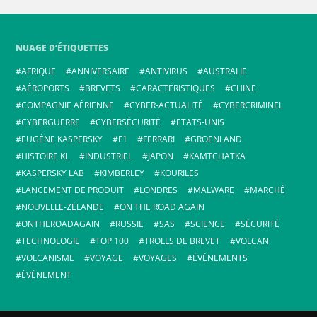
NUAGE D’ÉTIQUETTES
AFRIQUE
ANNIVERSAIRE
ANTIVIRUS
AUSTRALIE
AÉROPORTS
BREVETS
CARACTÉRISTIQUES
CHINE
COMPAGNIE AÉRIENNE
CYBER-ACTUALITÉ
CYBERCRIMINEL
CYBERGUERRE
CYBERSÉCURITÉ
ETATS-UNIS
EUGÈNE KASPERSKY
F1
FERRARI
GROENLAND
HISTOIRE KL
INDUSTRIEL
JAPON
KAMTCHATKA
KASPERSKY LAB
KIMBERLEY
KOURILES
LANCEMENT DE PRODUIT
LONDRES
MALWARE
MARCHÉ
NOUVELLE-ZÉLANDE
ON THE ROAD AGAIN
ONTHEROADAGAIN
RUSSIE
SAS
SCIENCE
SÉCURITÉ
TECHNOLOGIE
TOP 100
TROLLS DE BREVET
VOLCAN
VOLCANISME
VOYAGE
VOYAGES
ÉVÈNEMENTS
ÉVÉNEMENT