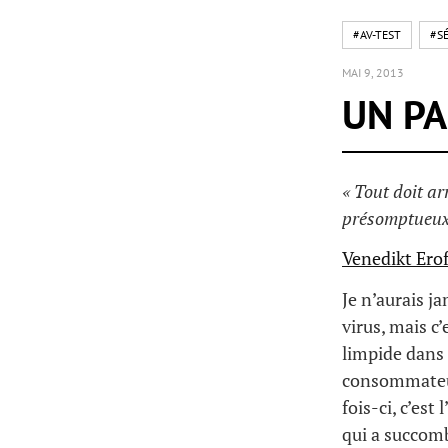
#AV-TEST
#S
MAI 9, 2013
UN PA
« Tout doit ar
présomptueux 
Venedikt Erof
Je n’aurais ja
virus, mais c
limpide dans
consommateurs
fois-ci, c’est
qui a succom