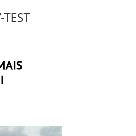
V-TEST
MAIS
I