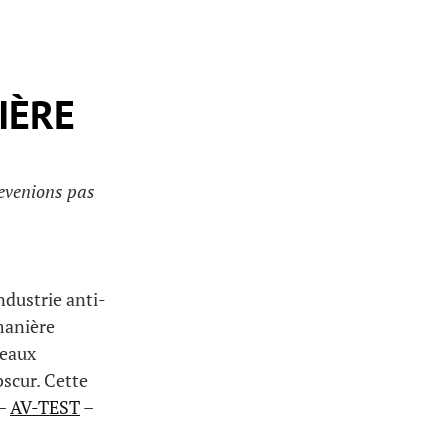
IÈRE
devenions pas
industrie anti-
 manière
veaux
scur. Cette
 –
AV-TEST
–