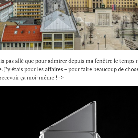
uis pas allé que pour admirer depuis ma fenêtre le temps 
. J’y étais pour les affaires – pour faire beaucoup de chos
 recevoir
ça
moi-même ! ->