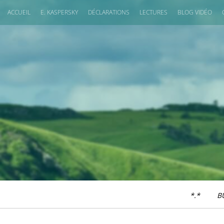
ACCUEIL
E. KASPERSKY
DÉCLARATIONS
LECTURES
BLOG VIDÉO
*.*
B